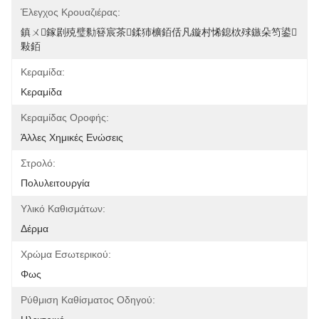
Έλεγχος Κρουαζιέρας:
鎮ㄨ鎵剧殑璧勬簮宸茶鍒犻櫎銆佸凡鏇村悕鎴栨殏鏃朵笉鍙
敤銆
Κεραμίδα:
Κεραμίδα
Κεραμίδας Οροφής:
Άλλες Χημικές Ενώσεις
Στρολό:
Πολυλειτουργία
Υλικό Καθισμάτων:
Δέρμα
Χρώμα Εσωτερικού:
Φως
Ρύθμιση Καθίσματος Οδηγού: