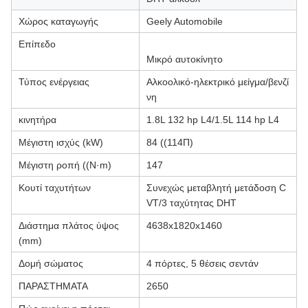
Χώρος καταγωγής
Geely Automobile
Επίπεδο
Μικρό αυτοκίνητο
Τύπος ενέργειας
Αλκοολικό-ηλεκτρικό μείγμα/βενζί
νη
κινητήρα
1.8L 132 hp L4/1.5L 114 hp L4
Μέγιστη ισχύς (kW)
84 ((114Π)
Μέγιστη ροπή ((N·m)
147
Κουτί ταχυτήτων
Συνεχώς μεταβλητή μετάδοση C
VT/3 ταχύτητας DHT
Διάστημα πλάτος ύψος
4638x1820x1460
(mm)
Δομή σώματος
4 πόρτες, 5 θέσεις σεντάν
ΠΑΡΑΣΤΗΜΑΤΑ
2650