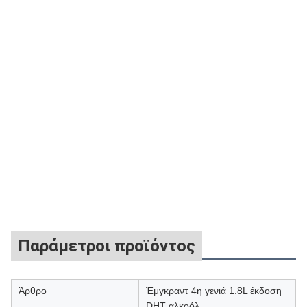
Παράμετροι προϊόντος
Άρθρο
Έμγκραντ 4η γενιά 1.8L έκδοση
DHT αλκοόλ