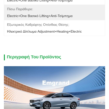
Electric+One Βασικό Lifting+Anti-Τσίμπημα
Πίσω Παράθυρο:
Electric+One Βασικό Lifting+Anti-Τσίμπημα
Εξωτερικός Καθρέφτης Οπίσθιας Θέσης:
Ηλεκτρικό Δίπλωμα Adjustment+Heating+Electric
Περιγραφή Του Προϊόντος