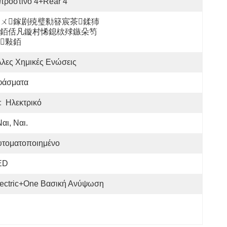
προστινό 4+Rear 4
ㄨ鎵剧殑璧勬簮宸茶鍒犻
銆佸凡鏇村悕鎴栨殏鏃朵笉
敤銆
λες Χημικές Ενώσεις
φάσματα
:
Ηλεκτρικό
Ναι, Ναι.
υτοματοποιημένο
ED
lectric+One Βασική Ανύψωση