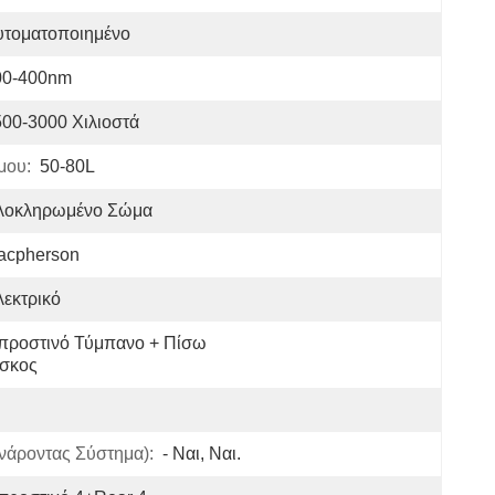
υτοματοποιημένο
00-400nm
00-3000 Χιλιοστά
μου:
50-80L
λοκληρωμένο Σώμα
acpherson
εκτρικό
προστινό Τύμπανο + Πίσω 
ίσκος
νάροντας Σύστημα):
- Ναι, Ναι.