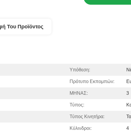
φή Του Προϊόντος
Υπόθεση:
Ν
Πρότυπο Εκπομπών:
Eu
ΜΗΝΑΣ:
3
Τύπος:
Κ
Τύπος Κινητήρα:
Τ
Κύλινδροι:
4