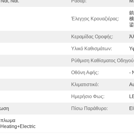
 Ναι, Ναι.
Ράδαρ:
Μ
鎮
Έλεγχος Κρουαζιέρας:
櫎
鍙
Κεραμίδας Οροφής:
Άλ
Υλικό Καθισμάτων:
Υ
Ρύθμιση Καθίσματος Οδηγού
Οθόνη Αφής:
- 
Κλιματιστικό:
Α
Ημερήσιο Φως:
L
ψωση
Πίσω Παράθυρο:
E
ίπλωμα 
Heating+Electric