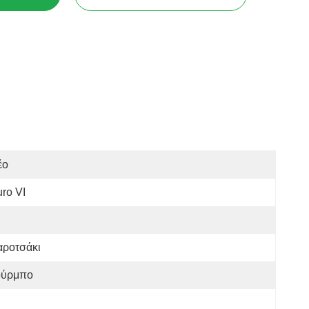
έο
ro VI
αροτσάκι
ούρμπο