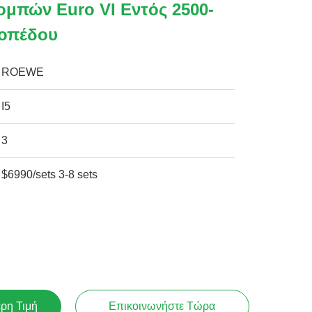
μπών Euro VI Εντός 2500-
οπέδου
ROEWE
I5
3
$6990/sets 3-8 sets
ερη Τιμή
Επικοινωνήστε Τώρα