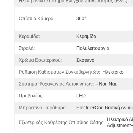
Ηλεκτρονικό Σύστημα Ελέγχου Σταθερότητας (ESC):
-
Οπίσθια Κάμερα:
360°
Κεραμίδα:
Κεραμίδα
Στρολό:
Πολυλειτουργία
Χρώμα Εσωτερικού:
Σκοτεινό
Ρύθμιση Καθισμάτων Συγκυβερνητών:
Ηλεκτρικό
Σύστημα Ψυχαγωγίας Αυτοκινήτων:
- Ναι, Ναι.
Προβολέας:
LED
Μπροστινό Παράθυρο:
Electric+One Βασική Ανύ
Ηλεκτρικό Δ
Εξωτερικός Καθρέφτης Οπίσθιας Θέσης:
Adjustment+