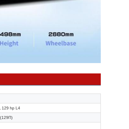
L 129 hp L4
((129Π)