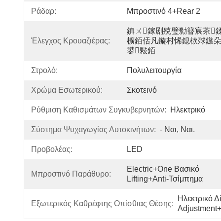
Ράδαρ:
Μπροστινό 4+Rear 2
鎮ㄨ鎵剧殑璧勬簮宸茶
Έλεγχος Κρουαζιέρας:
櫎銆佸凡鏇村悕鎴栨殏鏃
鍙敤銆
Στρολό:
Πολυλειτουργία
Χρώμα Εσωτερικού:
Σκοτεινό
Ρύθμιση Καθισμάτων Συγκυβερνητών:
Ηλεκτρικό
Σύστημα Ψυχαγωγίας Αυτοκινήτων:
- Ναι, Ναι.
Προβολέας:
LED
Electric+One Βασικό 
Μπροστινό Παράθυρο:
Lifting+Anti-Τσίμπημα
Ηλεκτρικό Δ
Εξωτερικός Καθρέφτης Οπίσθιας Θέσης:
Adjustment+