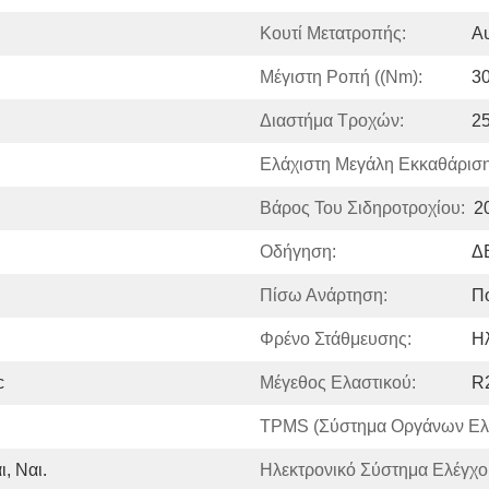
Κουτί Μετατροπής:
Α
Μέγιστη Ροπή ((Nm):
3
Διαστήμα Τροχών:
25
Ελάχιστη Μεγάλη Εκκαθάριση
Βάρος Του Σιδηροτροχίου:
2
Οδήγηση:
Δ
Πίσω Ανάρτηση:
Π
Φρένο Στάθμευσης:
Ηλ
c
Μέγεθος Ελαστικού:
R
TPMS (σύστημα Οργάνων Ελέ
ι, Ναι.
Ηλεκτρονικό Σύστημα Ελέγχο