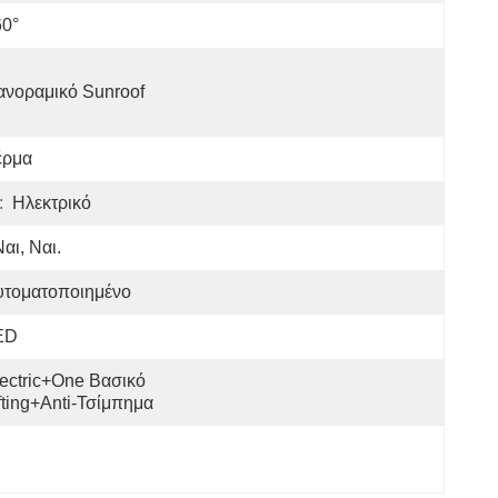
60°
ανοραμικό Sunroof
έρμα
:
Ηλεκτρικό
Ναι, Ναι.
υτοματοποιημένο
ED
ectric+One Βασικό 
fting+Anti-Τσίμπημα