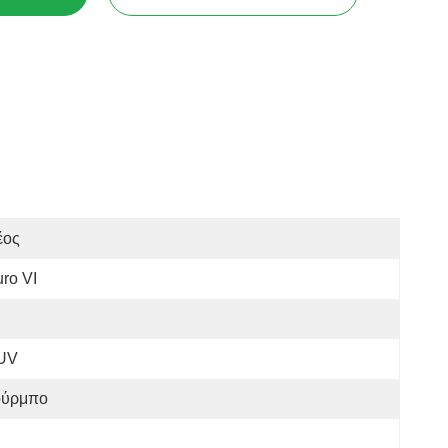
έος
ro VI
UV
ούρμπο