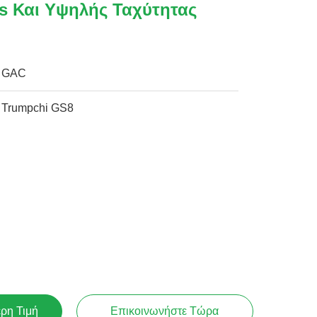
Ps Και Υψηλής Ταχύτητας
GAC
Trumpchi GS8
ερη Τιμή
Επικοινωνήστε Τώρα