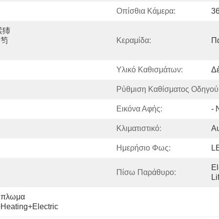
Οπίσθια Κάμερα:
3
鍒犻
朵笉
Κεραμίδα:
Π
Υλικό Καθισμάτων:
Δ
Ρύθμιση Καθίσματος Οδηγού
Εικόνα Αφής:
- 
Κλιματιστικό:
Α
Ημερήσιο Φως:
L
El
Πίσω Παράθυρο:
Li
ίπλωμα 
Heating+Electric