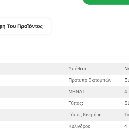
φή Του Προϊόντος
Υπόθεση:
Ν
Πρότυπο Εκπομπών:
Eu
ΜΗΝΑΣ:
4
Τύπος:
S
Τύπος Κινητήρα:
Τ
Κύλινδροι:
4