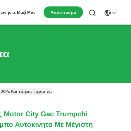
νωνήστε Μαζί Μας
Απόσπασμα
τα
200Ps Και Υψηλής Ταχύτητας Αυτοκίνητο
ς Motor City Gac Trumpchi
ρμπο Αυτοκίνητο Με Μέγιστη