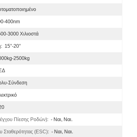
υτοματοποιημένο
00-400nm
00-3000 Χιλιοστά
:
15°-20°
000kg-2500kg
ΕΔ
ολυ-Σύνδεση
εκτρικό
20
γχου Πίεσης Ροδών):
- Ναι, Ναι.
υ Σταθερότητας (ESC):
- Ναι, Ναι.