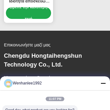
Ιδιότητα αποσκευών
Βρείτε την καλύτερη
13,4kWh/100km
Καταναλώσεις 2023
ENS1 4WD Ev
τιμή
Αυτοκίνητο Dongfeng
Bentian eNS1 SUV
Sports
Επικοινωνήστε μαζί μας
Chengdu Hongtaihengshun
Technology Co., Ltd.
Ηλεκτρονικό ταχυδρομείο
Wenhanlee1992
wenhanlee@hthsgroup.com
11:07 PM
Η διεύθυνσή μας
Good day, what product are you looking for?